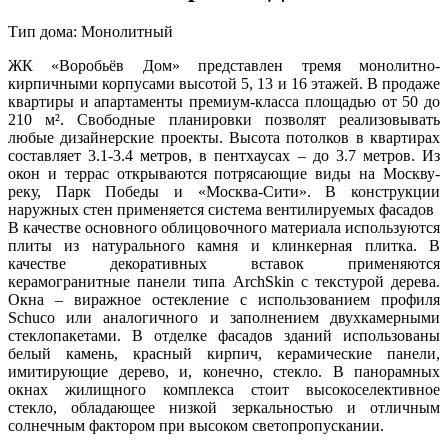
Тип дома: Монолитный
ЖК «Воробьёв Дом» представлен тремя монолитно-
кирпичными корпусами высотой 5, 13 и 16 этажей. В продаже
квартиры и апартаменты премиум-класса площадью от 50 до
210 м². Свободные планировки позволят реализовывать
любые дизайнерские проекты. Высота потолков в квартирах
составляет 3.1-3.4 метров, в пентхаусах – до 3.7 метров. Из
окон и террас открываются потрясающие виды на Москву-
реку, Парк Победы и «Москва-Сити». В конструкции
наружных стен применяется система вентилируемых фасадов
В качестве основного облицовочного материала используются
плиты из натурального камня и клинкерная плитка. В
качестве декоративных вставок применяются
керамогранитные панели типа ArchSkin с текстурой дерева.
Окна – виражное остекление с использованием профиля
Schuco или аналогичного и заполнением двухкамерными
стеклопакетами. В отделке фасадов зданий использованы
белый камень, красный кирпич, керамические панели,
имитирующие дерево, и, конечно, стекло. В панорамных
окнах жилищного комплекса стоит высокоселективное
стекло, обладающее низкой зеркальностью и отличным
солнечным фактором при высоком светопропускании.