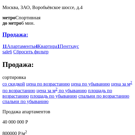
Москва, ЗАО, Воробьёвское шоссе, д.4
метро
Спортивная
до метро
6 мин.
Продажа:
11
Апартаменты
4
Квартира
1
Пентхаус
sale
6
Сбросить фильтр
Продажа:
сортировка
2
со скидкой
цена по возрастанию
цена по убыванию
цена за м
2
по возрастанию
цена за м
по убыванию
площадь по
возрастанию
площадь по убыванию
спальни по возрастанию
спальни по убыванию
Продажа апартаментов
40 000 000 P
2
800000 P/м