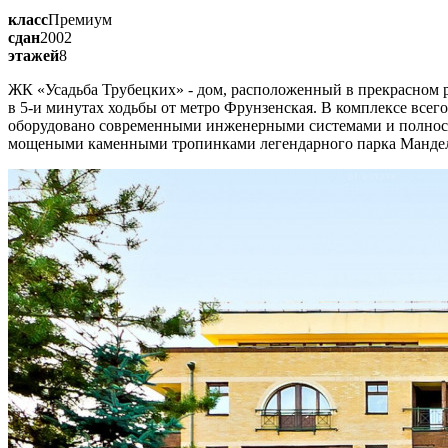
класс
Премиум
сдан
2002
этажей
8
ЖК «Усадьба Трубецких» - дом, расположенный в прекрасном 
в 5-и минутах ходьбы от метро Фрунзенская. В комплексе всего
оборудовано современными инженерными системами и полност
мощеными каменными тропинками легендарного парка Мандель