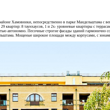
районе Хамовники, непосредственно в парке Мандельштама c в
 29 квартир: 8 таунхаусов, 1 и 2х- уровневые квартиры с терра
ью автономно. Песочные строгие фасады зданий гармонично со
штама. Мощеные широкие площади между корпусами, с зонами 