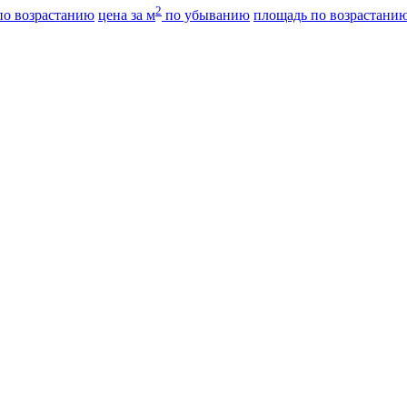
2
о возрастанию
цена за м
по убыванию
площадь по возрастани