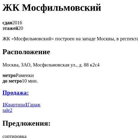
ЖК Мосфильмовский
сдан
2016
этажей
20
ЖК «Мосфильмовский» построен на западе Москвы, в респекта
Расположение
Москва, ЗАО, Мосфильмовская ул., д. 88 к2с4
метро
Раменки
до метро
10 мин.
Продажа:
1
Квартира
1
Гараж
sale
2
Предложения:
сортировка