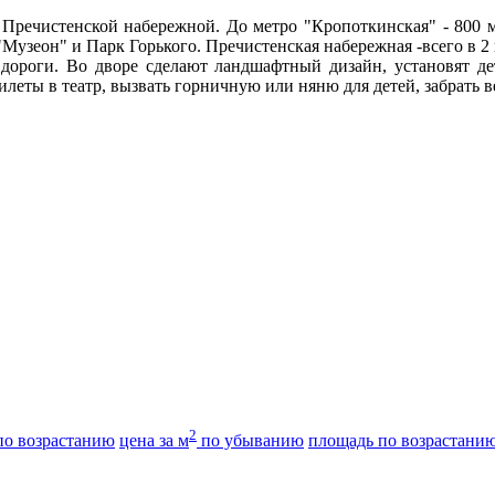
Пречистенской набережной. До метро "Кропоткинская" - 800 ме
Музеон" и Парк Горького. Пречистенская набережная -всего в 2
а дороги. Во дворе сделают ландшафтный дизайн, установят д
леты в театр, вызвать горничную или няню для детей, забрать в
2
о возрастанию
цена за м
по убыванию
площадь по возрастани