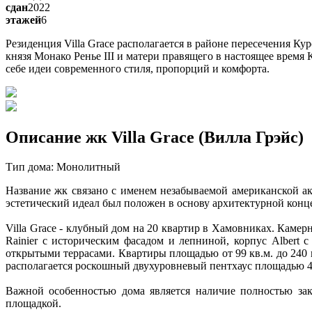
сдан
2022
этажей
6
Резиденция Villa Grace располагается в районе пересечения К
князя Монако Ренье III и матери правящего в настоящее время
себе идеи современного стиля, пропорций и комфорта.
Описание жк Villa Grace (Вилла Грэйс)
Тип дома: Монолитный
Название жк связано с именем незабываемой американской ак
эстетический идеал был положен в основу архитектурной конц
Villa Grace - клубный дом на 20 квартир в Хамовниках. Каме
Rainier с историческим фасадом и лепниной, корпус Albert
открытыми террасами. Квартиры площадью от 99 кв.м. до 240 
располагается роскошный двухуровневый пентхаус площадью 49
Важной особенностью дома является наличие полностью за
площадкой.