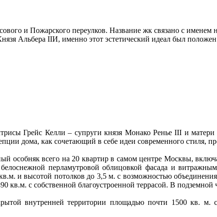
урсового и Пожарского переулков. Название жк связано с именем
 Князя Альбера IIИ, именно этот эстетический идеал был положе
трисы Грейс Келли – супруги князя Монако Ренье III и матери 
епции дома, как сочетающий в себе идеи современного стиля, п
рный особняк всего на 20 квартир в самом центре Москвы, вклю
 c белоснежной перламутровой облицовкой фасада и витражны
кв.м. и высотой потолков до 3,5 м. с возможностью объединения
0 кв.м. с собственной благоустроенной террасой. В подземной 
крытой внутренней территории площадью почти 1500 кв. м. 