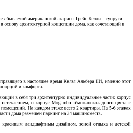
 незабываемой американской актрисы Грейс Келли – супруги
н в основу архитектурной концепции дома, как сочетающий в
правящего в настоящее время Князя Альбера IIИ, именно этот
ропорций и комфорта.
чающий в себя три архитектурно индивидуальные части: корпус
м остеклением, и корпус Mogambo тёмно-шоколадного цвета с
 помещений. На каждом этаже всего 2 квартиры. На 5-6 этажах
части дома размещен паркинг на 34 машиноместа.
с красивым ландшафтным дизайном, зоной отдыха и детской