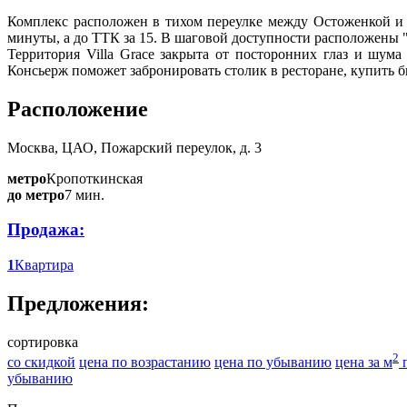
Комплекс расположен в тихом переулке между Остоженкой и 
минуты, а до ТТК за 15. В шаговой доступности расположены "
Территория Villa Grace закрыта от посторонних глаз и шум
Консьерж поможет забронировать столик в ресторане, купить би
Расположение
Москва, ЦАО, Пожарский переулок, д. 3
метро
Кропоткинская
до метро
7 мин.
Продажа:
1
Квартира
Предложения:
сортировка
2
со скидкой
цена по возрастанию
цена по убыванию
цена за м
п
убыванию