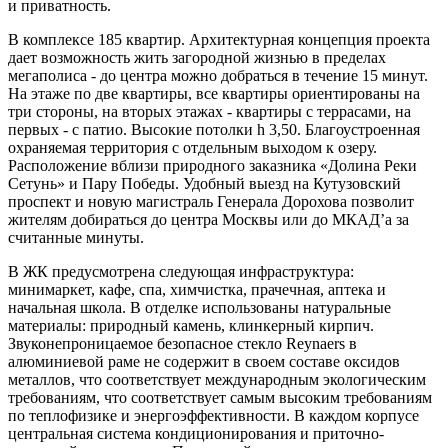
и приватность.
В комплексе 185 квартир. Архитектурная концепция проекта
дает возможность жить загородной жизнью в пределах
мегаполиса - до центра можно добраться в течение 15 минут.
На этаже по две квартиры, все квартиры ориентированы на
три стороны, на вторых этажах - квартиры с террасами, на
первых - с патио. Высокие потолки h 3,50. Благоустроенная
охраняемая территория с отдельным выходом к озеру.
Расположение вблизи природного заказника «Долина Реки
Сетунь» и Пару Победы. Удобный выезд на Кутузовский
проспект и новую магистраль Генерала Дорохова позволит
жителям добираться до центра Москвы или до МКАД’а за
считанные минуты.
В ЖК предусмотрена следующая инфраструктура:
минимаркет, кафе, спа, химчистка, прачечная, аптека и
начальная школа. В отделке использованы натуральные
материалы: природный камень, клинкерный кирпич.
Звуконепроницаемое безопасное стекло Reynaers в
алюминиевой раме не содержит в своем составе оксидов
металлов, что соответствует международным экологическим
требованиям, что соответствует самым высоким требованиям
по теплофизике и энергоэффективности. В каждом корпусе
центральная система кондиционирования и приточно-