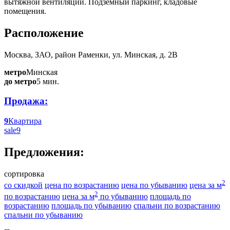
вытяжной вентиляции. Подземный паркинг, кладовые
помещения.
Расположение
Москва, ЗАО, район Раменки, ул. Минская, д. 2В
метро
Минская
до метро
5 мин.
Продажа:
9
Квартира
sale
9
Предложения:
сортировка
2
со скидкой
цена по возрастанию
цена по убыванию
цена за м
2
по возрастанию
цена за м
по убыванию
площадь по
возрастанию
площадь по убыванию
спальни по возрастанию
спальни по убыванию