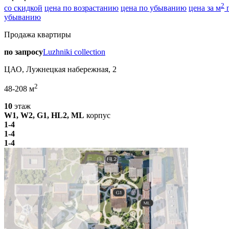
2
со скидкой
цена по возрастанию
цена по убыванию
цена за м
п
убыванию
Продажа квартиры
по запросу
Luzhniki collection
ЦАО, Лужнецкая набережная, 2
2
48-208 м
10
этаж
W1, W2, G1, HL2, ML
корпус
1-4
1-4
1-4