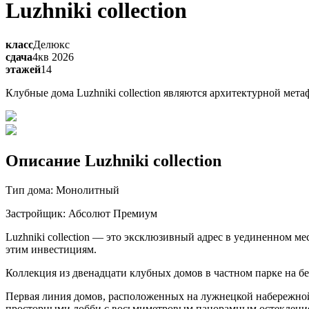
Luzhniki collection
класс
Делюкс
сдача
4кв 2026
этажей
14
Клубные дома Luzhniki collection являются архитектурной ме
Описание Luzhniki collection
Тип дома: Монолитный
Застройщик: Абсолют Премиум
Luzhniki collection — это эксклюзивный адрес в уединенном м
этим инвестициям.
Коллекция из двенадцати клубных домов в частном парке на 
Первая линия домов, расположенных на лужнецкой набережно
просторными лобби с восьмиметровым панорамным остеклени