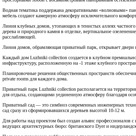
Водная тематика поддержана декоративными «волновыми» пане
мебель создают камерную атмосферу исключительного комфорт
Линия клубных домов, утопающих в тенистых аллеях частного 
дерева и природного камня в отделке, вертикальное озеленени
расслабляющей.
Линия домов, обрамляющая приватный парк, открывает двери п
Каждый дом Luzhniki collection создается в клубном премиально
инфраструктуру, расположенную на -1 этаже клубного простран
Планировочные решения общественных пространств обеспечива
private rooms для каждого дома.
Приватный парк Luzhniki collection располагается на террито
для отдыха, создающими уединенную атмосферу благодаря осо
Приватный сад — это симбиоз современных инженерных технол
сад сразу из сформировавшихся деревьев высотой 10-12 м.
Для работы над проектом был создан альянс профессионалов с
ведущих архитектурных бюро: британского Dyer и нидерландск