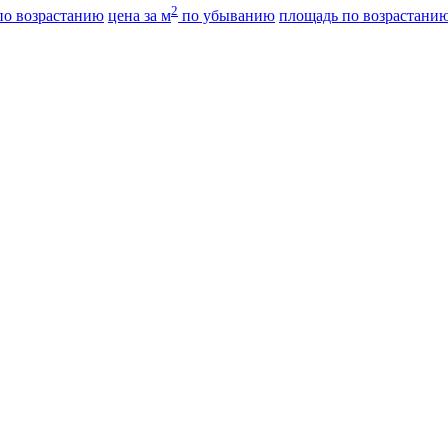
2
о возрастанию
цена за м
по убыванию
площадь по возрастани