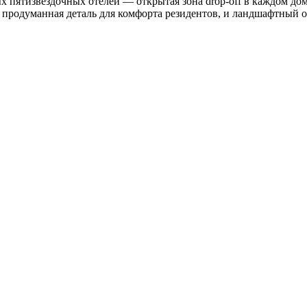
 пятизвездочных отелей — открытая зона drop-off в каждом дом
родуманная деталь для комфорта резидентов, и ландшафтный оа