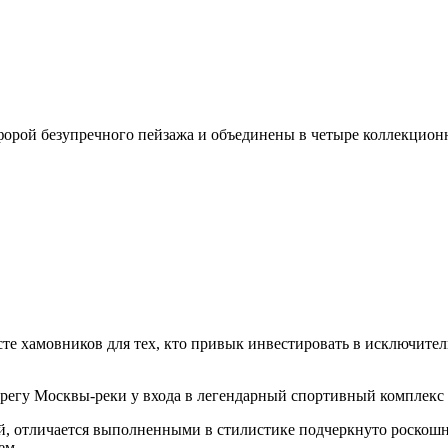
тафорой безупречного пейзажа и объединены в четыре коллекцио
есте хамовников для тех, кто привык инвестировать в исключит
берегу Москвы-реки у входа в легендарный спортивный комплек
й, отличается выполненными в стилистике подчеркнуто роско
ем.