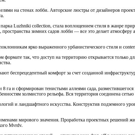
лями на стенах лобби. Авторские люстры от дизайнеров проект
а.
парка Luzhniki collection, стала воплощением стиля в жанре пр
е, пространства зимних садов лобби — все это делает атмосферу
оклонникам ярко выраженного урбанистического стиля и contem
м формате так, что доступ на территорию открывается только для
ства.
ют беспрецедентный комфорт за счет созданной инфраструктуры 
рии 8 га и сформирован тенистыми аллеями сада, разместившегос
бенностям холмистого рельефа. Вся территория соединена сеть
огий и ландшафтного искусства. Конструктив подземного уровн
 именами мирового значения. Проработка проектных решений жи
ого Mvrdv.