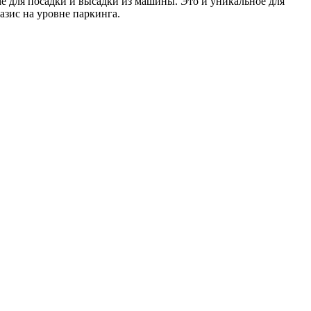
е для посадки и высадки из машины. Это и уникальное для
зис на уровне паркинга.