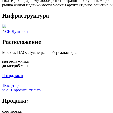
Подъезд к парадному лобби решен в традициях лучших мировых
рынка жилой недвижимости москвы архитектурное решение, и п
Инфраструктура
1/
СК Лужники
Расположение
Москва, ЦАО, Лужнецкая набережная, д. 2
метро
Лужники
до метро
5 мин.
Продажа:
1
Квартира
sale
1
Сбросить фильтр
Продажа:
сортировка