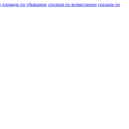
ю
площадь по убыванию
спальни по возрастанию
спальни по