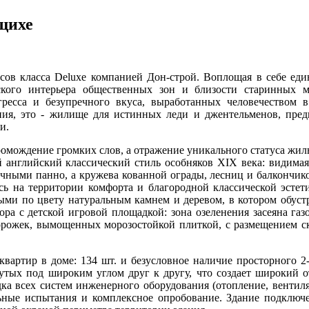
щихе
ов класса Deluxe компанией Дон-строй. Воплощая в себе еди
ского интерьера общественных зон и близости старинных мо
огресса и безупречного вкуса, выработанных человечество
ния, это - жилище для истинных леди и джентельменов, пре
и.
громождение громких слов, а отражение уникального статуса жил
й английский классический стиль особняков XIX века: видимая
чными панно, а кружева кованной ограды, лесниц и балкончиков
 на территории комфорта и благородной классической эстетики
ыми по цвету натуральным камнем и деревом, в котором обуст
ора с детской игровой площадкой: зона озеленения засеяна га
орожек, вымощенных морозостойкой плиткой, с размещением с
квартир в доме: 134 шт. и безусловное наличие просторного 2-
рнутых под широким углом друг к другу, что создает широкий
ка всех систем инженерного оборудования (отопление, вентиля
ные испытания и комплексное опробование. Здание подключе