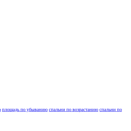
ю
площадь по убыванию
спальни по возрастанию
спальни по