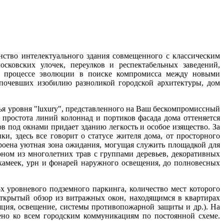
нство интелектуального здания совмещенного с классическим
сковских улочек, переулков и респектабельных заведений,
м в процессе эволюции в поиске компромисса между новыми
дпочевших изобилию разноликой городской архитектуры, дом
ья уровня "luxury", представленного на Ваш бескомпромиссный
 простота линий колоннад и портиков фасада дома оттеняется
 под окнами придает зданию легкость и особое изящество. За
, здесь все говорит о статусе жителя дома, от просторного
роена уютная зона ожидания, могущая служить площадкой для
зоном из многолетних трав с группами деревьев, декоративных
камеек, урн и фонарей наружного освещения, до полновесных
х уровневого подземного паркинга, количество мест которого
 открытый обзор из витражных окон, находящимся в квартирах
ция, освещение, системы противопожарной защиты и др.). На
но ко всем городским коммуникациям по постоянной схеме.