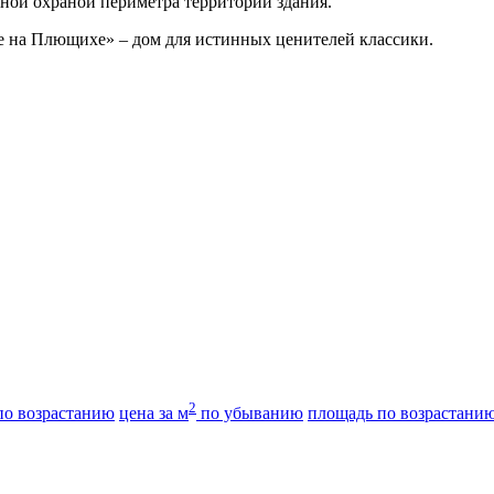
ной охраной периметра территории здания.
xe на Плющихе» – дом для истинных ценителей классики.
2
о возрастанию
цена за м
по убыванию
площадь по возрастани