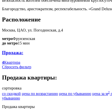
Безопасность жителей обеспечена многоуровневой круглосуточ
Благородство, аристократизм, респектабельность. «Grand Delu
Расположение
Москва, ЦАО, ул. Погодинская, д.4
метро
Фрунзенская
до метро
15 мин
Продажа:
4
Квартира
Сбросить фильтр
Продажа квартиры:
сортировка
2
со скидкой
цена по возрастанию
цена по убыванию
цена за м
п
убыванию
Продажа квартиры