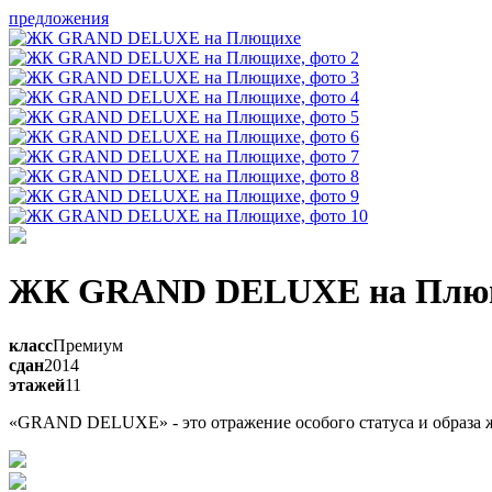
предложения
ЖК GRAND DELUXE на Плю
класс
Премиум
сдан
2014
этажей
11
«GRAND DELUXE» - это отражение особого статуса и образа жи