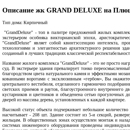
Описание жк GRAND DELUXE на Плю
Тип дома: Кирпичный
"GrandDeluxe" - топ в палитре предложений жилых комплекс
экстерьером особняка викторианской эпохи, аристократиче
"GrandDeluxe" являет собой квинтэссенцию интелекта, пр
технологиями и элегантностью архитектурного решения зда
созданный в лучших традициях классической респектабельност
Название жилого комплекса "GrandDeluxe" - это не просто на
суд. В экстерьере здания превалирует тонко переосмысленны
благородством цвета натурального камня и эффектными мозаи
кованными воротами с эксклюзивным «гербом», Вы окажитесь
центрального вестибюля, отделанного гармонично подобранн
светских приемов и раутов, благоустроенного внутреннего дв
кустарников и цветников и объеденена сетью прогулочных д
дверей из массива дерева, установленных к каждой квартире.
Высокий статус объекта подчеркивает небольшое количество 
насчитывает - 208 шт. Здание состоит из 5-и секций, разве
жильцам. В общественных зонах осуществлен монтаж и налад
системах инженерного оборудования проведены индивидуаль