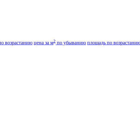
2
о возрастанию
цена за м
по убыванию
площадь по возрастани