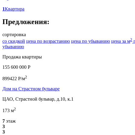
1
Квартира
Предложения:
сортировка
2
со скидкой
цена по возрастанию
цена по убыванию
цена за м
п
убыванию
Продажа квартиры
155 600 000 P
2
899422 P/м
Дом на Страстном бульваре
ЦАО, Страстной бульвар, д.10, к.1
2
173 м
7
этаж
3
3